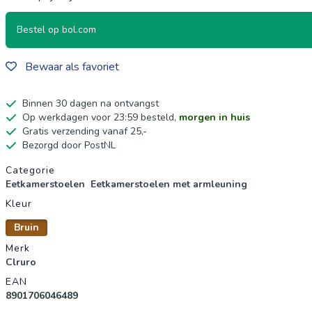
Bestel op bol.com
Bewaar als favoriet
Binnen 30 dagen na ontvangst
Op werkdagen voor 23:59 besteld,
morgen in huis
Gratis verzending vanaf 25,-
Bezorgd door PostNL
Productgegevens
Categorie
Eetkamerstoelen
Eetkamerstoelen met armleuning
Kleur
Bruin
Merk
Clruro
EAN
8901706046489