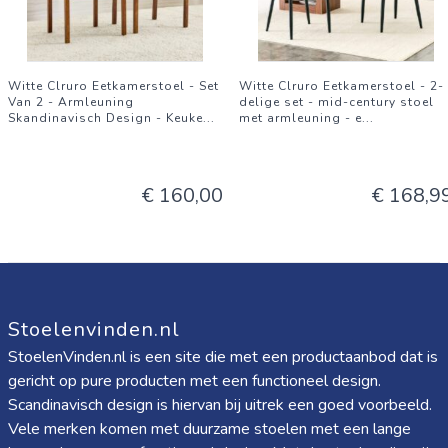
Witte Clruro Eetkamerstoel - Set
Witte Clruro Eetkamerstoel - 2-
Van 2 - Armleuning
delige set - mid-century stoel
Skandinavisch Design - Keuke
...
met armleuning - e
...
€ 160,00
€ 168,9
Stoelenvinden.nl
StoelenVinden.nl is een site die met een productaanbod dat is
gericht op pure producten met een functioneel design.
Scandinavisch design is hiervan bij uitrek een goed voorbeeld.
Vele merken komen met duurzame stoelen met een lange