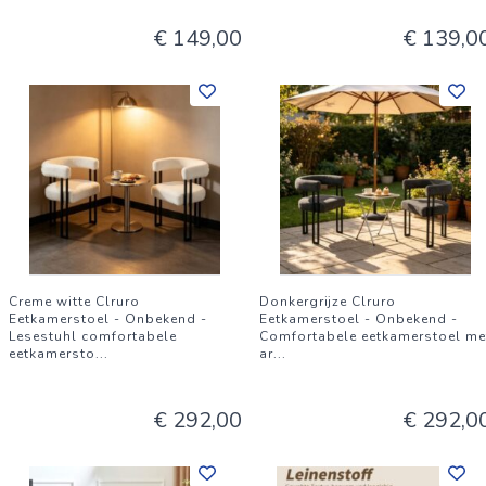
Door lichtinval of beeldscherminstellingen kan de werkelijke
€ 149,00
€ 139,0
kleur licht afwijken van de afbeelding.
Creme witte Clruro
Donkergrijze Clruro
Eetkamerstoel - Onbekend -
Eetkamerstoel - Onbekend -
Lesestuhl comfortabele
Comfortabele eetkamerstoel me
eetkamersto
...
ar
...
€ 292,00
€ 292,0