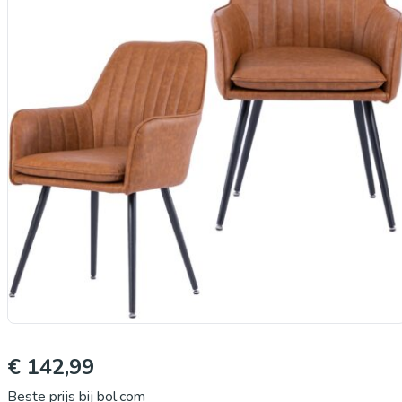
wart
Meta
en P
..
€ 142,99
Beste prijs bij bol.com