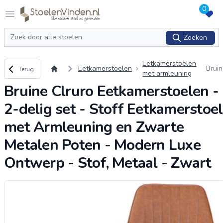
0
Logo stoelenvinden.nl
Open menu
Zoeken
Zoeken
Eetkamerstoelen
Terug naar overzicht
Eetkamerstoelen
Bruin
Terug
met armleuning
e Clr
Bruine Clruro Eetkamerstoelen -
ro Ee
kam
2-delig set - Stoff Eetkamerstoel
rstoe
en - 
met Armleuning en Zwarte
-deli
set -
Metalen Poten - Modern Luxe
Stoff
Ontwerp - Stof, Metaal - Zwart
Eetk
mers
oel 
et Ar
mleu
ning
en Z