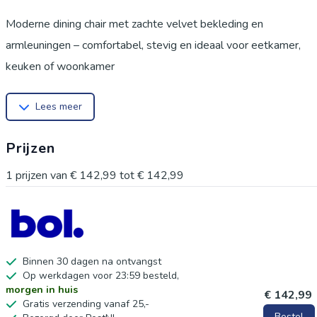
Moderne dining chair met zachte velvet bekleding en
armleuningen – comfortabel, stevig en ideaal voor eetkamer,
keuken of woonkamer
Modern en stijlvol design
Lees meer
Deze eetkamerstoel met elegante details en zachte velvet
bekleding past perfect in een modern interieur en is geschikt al
Prijzen
dining chair of comfortabele woonstoel.
Comfortabele zitervaring
1
prijzen van
€ 142,99
tot
€ 142,99
De ergonomisch gebogen vorm met armleuningen biedt
langdurig zitcomfort en voelt aan als een zachte fauteuil tijdens
maaltijden of ontspanning.
Zachte velvet bekleding
Binnen 30 dagen na ontvangst
Op werkdagen voor 23:59 besteld,
Hoogwaardige stoffen bekleding met een luxe uitstraling zorgt
morgen in huis
€ 142,99
voor een aangename en comfortabele zitervaring in dagelijks
Gratis verzending vanaf 25,-
Bestel