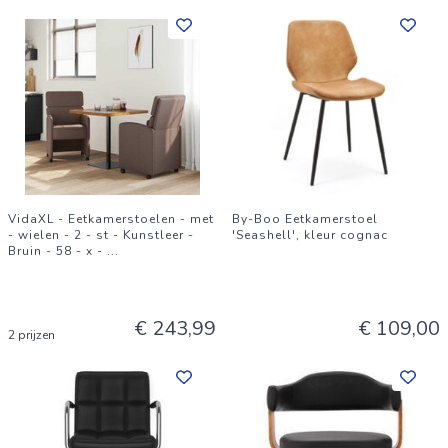
VidaXL - Eetkamerstoelen - met
By-Boo Eetkamerstoel
- wielen - 2 - st - Kunstleer -
'Seashell', kleur cognac
Bruin - 58 - x -
...
€ 243,99
€ 109,00
2 prijzen