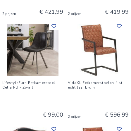
€ 421,99
€ 419,99
2 prijzen
2 prijzen
LifestyleFurn Eetkamerstoel
VidaXL Eetkamerstoelen 4 st
Celia PU - Zwart
echt leer bruin
€ 99,00
€ 596,99
2 prijzen