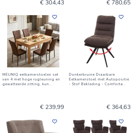
€ 304,43
€ 780,65
MEUNIQ eetkamerstoelen set
Donkerbruine Draaibare
van 4 met hoge rugleuning en
Eetkamerstoel met Autopositie
gewatteerde zitting, kun
...
- Stof Bekleding - Comforta
...
€ 239,99
€ 364,63