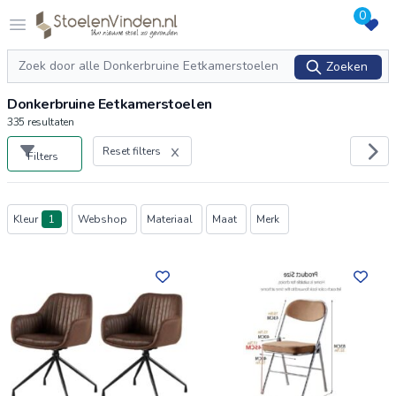
0
Logo stoelenvinden.nl
Open menu
Zoeken
Zoeken
Donkerbruine Eetkamerstoelen
335
resultaten
Reset filters
Filters
Producten
Kleur
1
Webshop
Materiaal
Maat
Merk