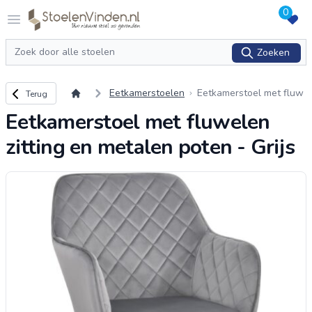
0
Logo stoelenvinden.nl
Open menu
Zoeken
Zoeken
Terug naar overzicht
Eetkamerstoelen
Eetkamerstoel met fluw
Terug
elen zitting en metalen
Eetkamerstoel met fluwelen
poten - Grijs
zitting en metalen poten - Grijs