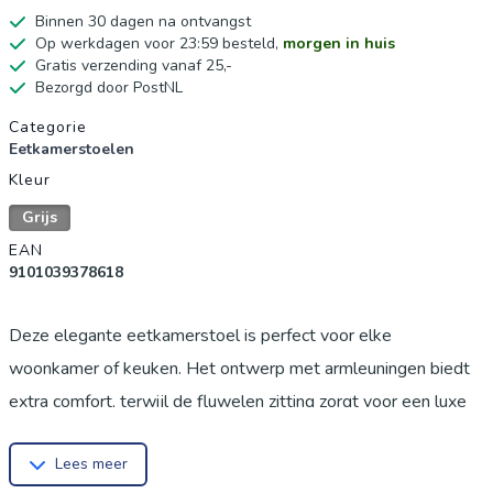
Binnen 30 dagen na ontvangst
Op werkdagen voor 23:59 besteld,
morgen in huis
Gratis verzending vanaf 25,-
Bezorgd door PostNL
Productgegevens
Categorie
Eetkamerstoelen
Kleur
Grijs
EAN
9101039378618
Deze elegante eetkamerstoel is perfect voor elke
woonkamer of keuken. Het ontwerp met armleuningen biedt
extra comfort, terwijl de fluwelen zitting zorgt voor een luxe
uitstraling. De stevige metalen poten garanderen stabiliteit en
Lees meer
duurzaamheid. Creëer een stijlvolle eetruimte waar iedereen