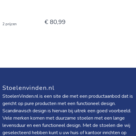
€ 80,99
2 prijzen
Stoelenvinden.nl
StoelenVinden.nl is een site die met een productaanbod dat is
gericht op pure producten met een functioneel design.
Scandinavisch design is hiervan bij uitrek een goed voorbeeld.
Vele merken komen met duurzame stoelen met een lange
levensduur en een functioneel design. Met de stoelen die wij
geselecteerd hebben kunt u uw huis of kantoor inrichten op