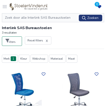
0
Logo stoelenvinden.nl
Open menu
Zoeken
Zoeken
Interlink SAS Bureaustoelen
3
resultaten
Reset filters
Filters
Producten
Merk
1
Kleur
Webshop
Materiaal
Maat