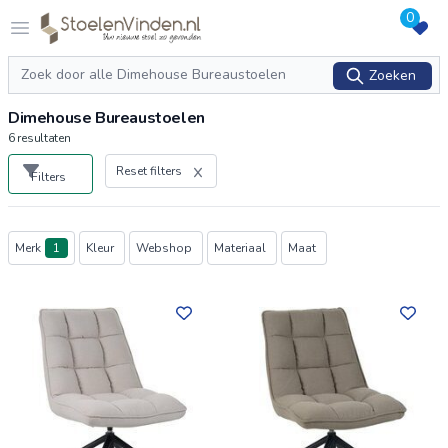
0
Logo stoelenvinden.nl
Open menu
Zoeken
Zoeken
Dimehouse Bureaustoelen
6
resultaten
Reset filters
Filters
Producten
Merk
1
Kleur
Webshop
Materiaal
Maat