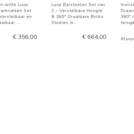
n-witte Luxe
Luxe Barstoelen Set van
Invict
Barkrukken Set
2 – Verstelbare Hoogte
Draai
 Verstelbaar en
& 360° Draaibare Bistro
360° 
aaibaar
...
Stoelen m
...
terug
€ 356,00
€ 664,00
83 prijz