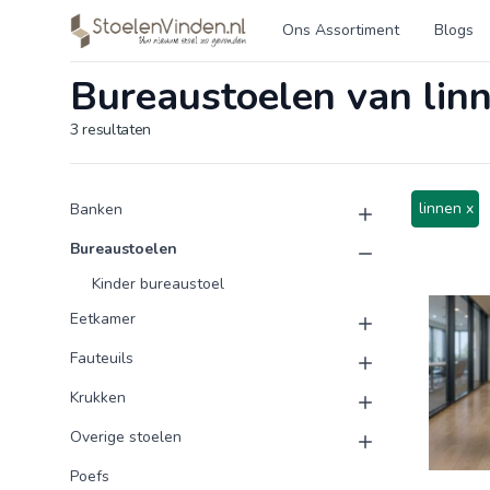
Logo stoelenvinden.nl
Ons Assortiment
Blogs
Bureaustoelen van lin
3
resultaten
Product categorieën
Producten
linnen x
Banken
Bureaustoelen
Kinder bureaustoel
Eetkamer
Fauteuils
Krukken
Overige stoelen
Poefs