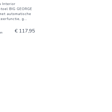
a Interior
stoel BIG GEORGE
met automatische
keerfunctie, g
...
€ 117,95
en