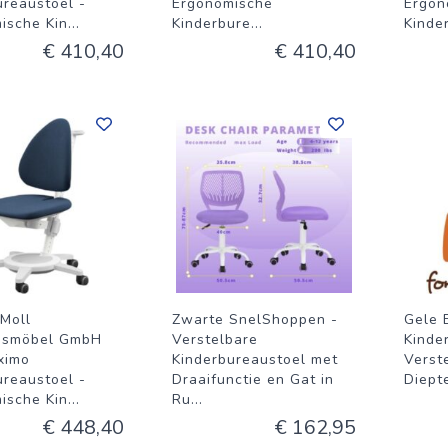
ureaustoel -
Ergonomische
Ergon
ische Kin
...
Kinderbure
...
Kinde
€ 410,40
€ 410,40
Moll
Zwarte SnelShoppen -
Gele 
nsmöbel GmbH
Verstelbare
Kinde
ximo
Kinderbureaustoel met
Verst
ureaustoel -
Draaifunctie en Gat in
Diept
ische Kin
...
Ru
...
€ 448,40
€ 162,95