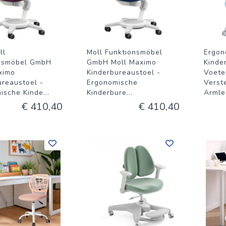
ll
Moll Funktionsmöbel
Ergon
nsmöbel GmbH
GmbH Moll Maximo
Kinde
ximo
Kinderbureaustoel -
Voete
ureaustoel -
Ergonomische
Verst
ische Kinde
...
Kinderbure
...
Armle
€ 410,40
€ 410,40