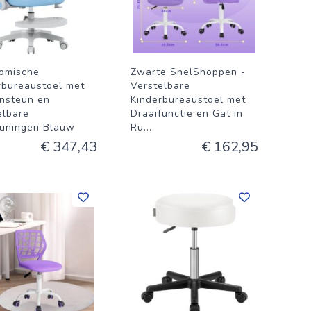
omische
Zwarte SnelShoppen -
rbureaustoel met
Verstelbare
nsteun en
Kinderbureaustoel met
elbare
Draaifunctie en Gat in
uningen Blauw
Ru
...
€ 347,43
€ 162,95