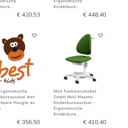
omische
Ergonomische
rbure
...
Kinderbure
...
€ 420,53
€ 448,40
Ergonomische
Moll Funktionsmöbel
rbureaustoel met
GmbH Moll Maximo
elbare Hoogte en
Kinderbureaustoel -
e
Ergonomische
Kinderbure
...
€ 356,50
€ 410,40