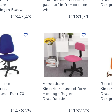
bare
gaasstof in framboos en
Desig
ingen Blauw
wit
€ 347,43
€ 181,71
ische
Verstelbare
Rode 
toel
Kinderbureaustoel Roze
Kinde
teuil Punt 70
met Lage Rug en
Draai
Draaifunctie
Desig
€ 478,25
€ 132,23