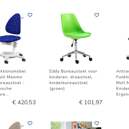
nktionsmöbel
Eddy Bureaustoel voor
Antrac
oll Maximo
kinderen, draaistoel,
Funkt
ureaustoel -
kinderbureaustoel
Moll 
ische
(groen)
Kinde
ure
...
Ergon
€ 420,53
€ 101,97