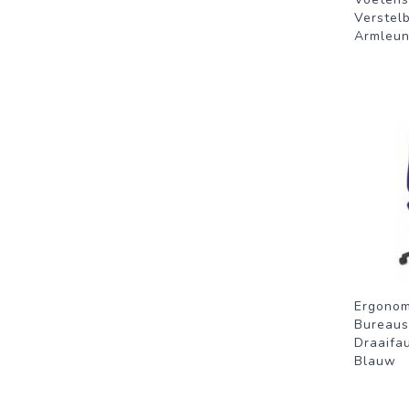
Verstel
Armleun
Ergonom
Bureaus
Draaifau
Blauw