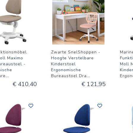
nktionsmöbel
Zwarte SnelShoppen -
Marin
oll Maximo
Hoogte Verstelbare
Funkt
ureaustoel -
Kinderstoel
Moll 
ische
Ergonomische
Kinde
ure
...
Bureaustoel Dra
...
Ergon
€ 410,40
€ 121,95