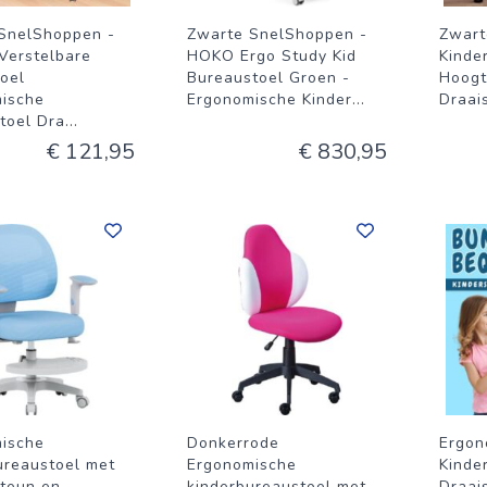
SnelShoppen -
Zwarte SnelShoppen -
Zwart
Verstelbare
HOKO Ergo Study Kid
Kinde
toel
Bureaustoel Groen -
Hoogt
ische
Ergonomische Kinder
...
Draai
toel Dra
...
€ 121,95
€ 830,95
ische
Donkerrode
Ergon
ureaustoel met
Ergonomische
Kinde
teun en
kinderbureaustoel met
Draai