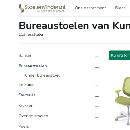
Logo stoelenvinden.nl
Ons Assortiment
Blogs
Bureaustoelen van Kun
113
resultaten
Product categorieën
Producten
Kunststof
Banken
Bureaustoelen
Kinder bureaustoel
Eetkamer
Fauteuils
Krukken
Overige stoelen
Poefs