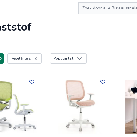
Zoeken
ststof
 x
Reset filters
Populariteit