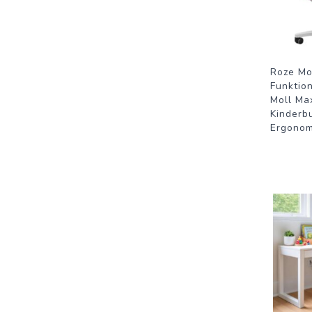
Roze Mo
Funktio
Moll Ma
Kinderb
Ergonom