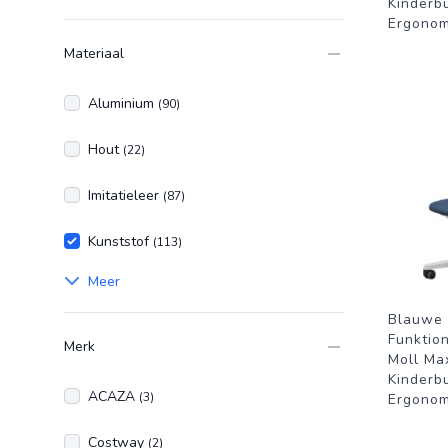
Oranje
Wit
Diverse kleuren
Kinderb
Ergonom
Materiaal
Aluminium
(90)
Hout
(22)
Imitatieleer
(87)
Kunststof
(113)
Meer
Blauwe 
Funktio
Merk
Moll Ma
Kinderb
ACAZA
(3)
Ergonom
Costway
(2)