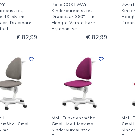
AY
Roze COSTWAY
Zwart
ureaustoel,
Kinderbureaustoel
Kinde
te 43-55 cm
Draaibaar 360° – In
Hoogt
aar, Draaibare
Hoogte Verstelbare
Draai
toel
...
Ergonomisc
...
€ 82,99
€ 82,99
oll
Moll Funktionsmöbel
Moll 
nsmöbel GmbH
GmbH Moll Maximo
GmbH 
ximo
Kinderbureaustoel -
Kinde