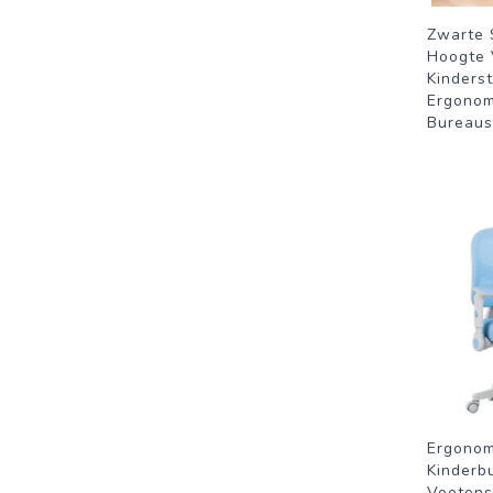
Zwarte 
Hoogte 
Kinders
Ergonom
Bureaus
Ergonom
Kinderb
Voetens