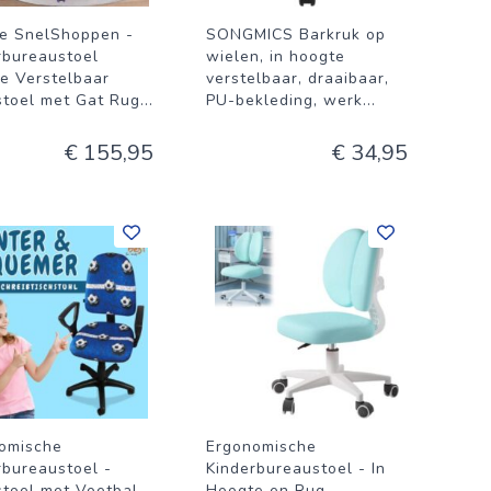
e SnelShoppen -
SONGMICS Barkruk op
rbureaustoel
wielen, in hoogte
e Verstelbaar
verstelbaar, draaibaar,
stoel met Gat Rug
...
PU-bekleding, werk
...
€ 155,95
€ 34,95
omische
Ergonomische
rbureaustoel -
Kinderbureaustoel - In
stoel met Voetbal
Hoogte en Rug