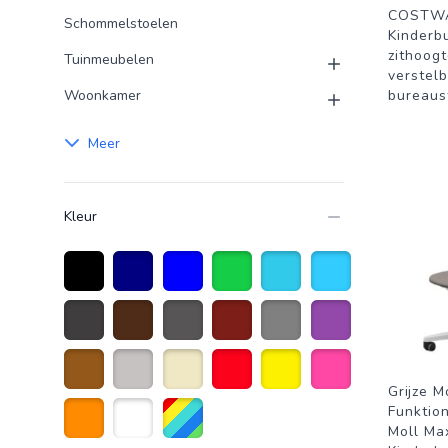
COSTW
Schommelstoelen
Kinderb
zithoog
Tuinmeubelen
verstelb
Woonkamer
bureaus
Meer
Kleur
Zwart
Marineblauw
Blauw
Groen
Turquoise
Lichtblauw
Donkergrijs
Donkerbruin
Antraciet grijs
Donkerrood
Grijs
Paars
Grijze M
Bruin
Licht grijs
Beige
Rood
Geel
Roze
Funktio
Moll Ma