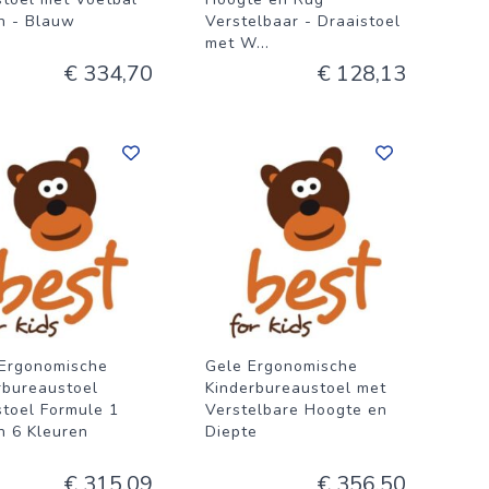
n - Blauw
Verstelbaar - Draaistoel
met W
...
€ 334,70
€ 128,13
Ergonomische
Gele Ergonomische
rbureaustoel
Kinderbureaustoel met
stoel Formule 1
Verstelbare Hoogte en
n 6 Kleuren
Diepte
€ 315,09
€ 356,50