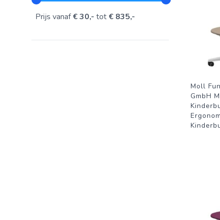
Prijs vanaf
€ 30,-
tot
€ 835,-
Moll Fu
GmbH M
Kinderb
Ergonom
Kinderb