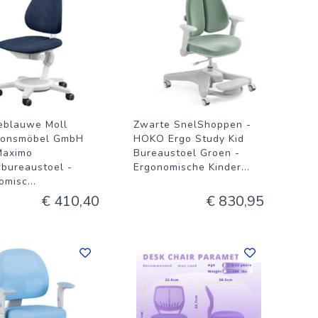
eblauwe Moll
Zwarte SnelShoppen -
ionsmöbel GmbH
HOKO Ergo Study Kid
Maximo
Bureaustoel Groen -
rbureaustoel -
Ergonomische Kinder
...
omisc
...
€ 410,40
€ 830,95