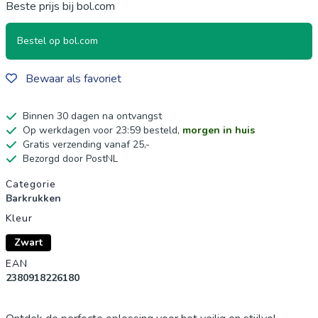
Beste prijs bij bol.com
Bestel op bol.com
Bewaar als favoriet
Binnen 30 dagen na ontvangst
Op werkdagen voor 23:59 besteld,
morgen in huis
Gratis verzending vanaf 25,-
Bezorgd door PostNL
Productgegevens
Categorie
Barkrukken
Kleur
Zwart
EAN
2380918226180