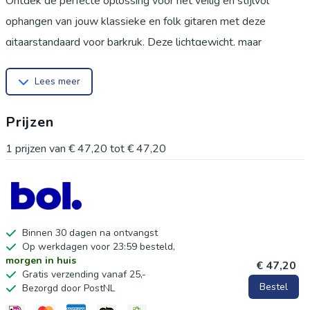
Ontdek de perfecte oplossing voor het veilig en stijlvol
ophangen van jouw klassieke en folk gitaren met deze
gitaarstandaard voor barkruk. Deze lichtgewicht, maar
robuuste A-frame standaard is speciaal ontworpen voor
Lees meer
muzikanten die hun instrumenten altijd binnen handbereik
willen hebben. De creatieve vormgeving maakt het niet alleen
Prijzen
functioneel, maar ook een aantrekkelijk toevoeging aan je
interieur. Jouw voordelen:
1
prijzen van
€ 47,20
tot
€ 47,20
Stabiele houder voor optimale ondersteuning.
Geschikt voor diverse gitaar soorten: klassiek, folk, elektrisch
en akoestisch.
Lichtgewicht design voor eenvoudig transport.
Binnen 30 dagen na ontvangst
Op werkdagen voor 23:59 besteld,
Hoogwaardige materialen voor duurzaamheid.
morgen in huis
€ 47,20
Uitgelichte voordelen: Stabiliteit:
Gratis verzending vanaf 25,-
Bestel
Bezorgd door PostNL
De A-frame constructie biedt uitstekende stabiliteit, zodat je