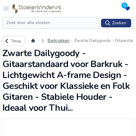
0
Logo stoelenvinden.nl
Open menu
Zoeken
Zoeken
Terug naar overzicht
Barkrukken
Zwarte Dailygoody - Gitaarsta
Terug
ndaard voor Barkruk - Lichtge
Zwarte Dailygoody -
wicht A-frame Design - Gesch
ikt voor Klass
...
Gitaarstandaard voor Barkruk -
Lichtgewicht A-frame Design -
Geschikt voor Klassieke en Folk
Gitaren - Stabiele Houder -
Ideaal voor Thui...