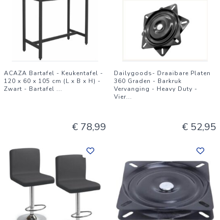
ACAZA Bartafel - Keukentafel -
Dailygoods- Draaibare Platen
120 x 60 x 105 cm (L x B x H) -
360 Graden - Barkruk
Zwart - Bartafel
...
Vervanging - Heavy Duty -
Vier
...
€ 78,99
€ 52,95