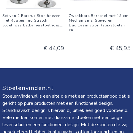
Set van 2 Barkruk Stoelhoezen
Zwenkbare Barstoel met 15 cm
met Rugleuning Stretch
Mechanisme, Stevig en
Stoelhoes Eetkamerstoelhoez
...
Duurzaam voor Relaxstoelen
en
...
€ 44,09
€ 45,95
Stoelenvinden.nl
StoelenVinden.nl is een site die met een productaanbod dat is
gericht op pure producten met een functioneel design.
Scandinavisch design is hiervan bij uitrek een goed voorbeeld.
Vele merken komen met duurzame stoelen met een lange
levensduur en een functioneel design. Met de stoelen die wij
geselecteerd hebben kunt u uw huis of kantoor inrichten op