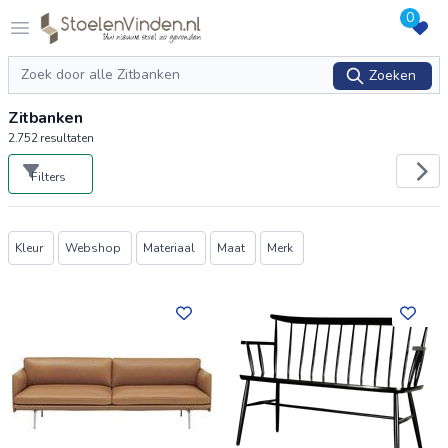
0
Logo stoelenvinden.nl
Open menu
Zoeken
Zoeken
Zitbanken
2.752
resultaten
Filters
Producten
Kleur
Webshop
Materiaal
Maat
Merk