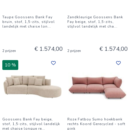
Taupe Goossens Bank Fay
Zandkleurige Goossens Bank
bruin, stof, 1,5-zits, stijlvol
Fay beige, stof, 1,5-zits,
landelijk met chaise lon
...
stijlvol landelijk met cha
...
€ 1.574,00
€ 1.574,00
2 prijzen
2 prijzen
10 %
Goossens Bank Fay beige,
Roze Fatboy Sumo hoekbank
stof, 1,5-zits, stijlvol landelijk
rechts Koord Gerecycled - soft
met chaise longue re
...
pink