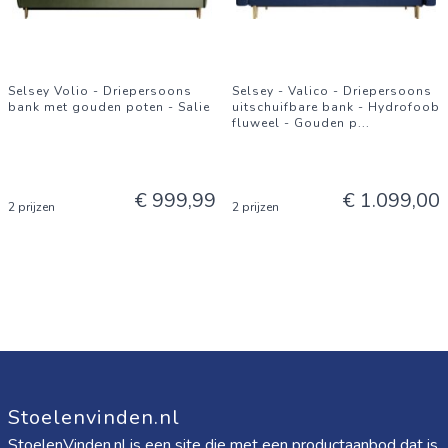
Selsey Volio - Driepersoons
Selsey - Valico - Driepersoons
bank met gouden poten - Salie
uitschuifbare bank - Hydrofoob
fluweel - Gouden p
...
€ 999,99
€ 1.099,00
2 prijzen
2 prijzen
Stoelenvinden.nl
StoelenVinden.nl is een site die met een productaanbod dat is