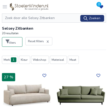
0
Logo stoelenvinden.nl
Open menu
Zoeken
Zoeken
Selsey Zitbanken
20
resultaten
Reset filters
Filters
Producten
Merk
1
Kleur
Webshop
Materiaal
Maat
27 %