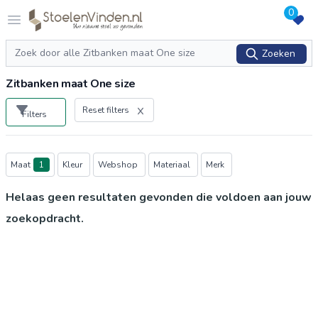
0
Logo stoelenvinden.nl
Open menu
Zoeken
Zoeken
Zitbanken maat One size
Reset filters
Filters
Producten
Maat
1
Kleur
Webshop
Materiaal
Merk
Helaas geen resultaten gevonden die voldoen aan jouw
zoekopdracht.