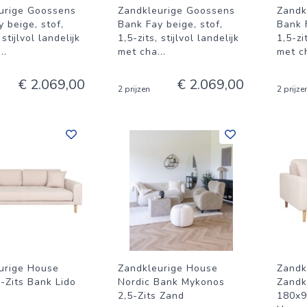
urige Goossens
Zandkleurige Goossens
Zandk
 beige, stof,
Bank Fay beige, stof,
Bank F
 stijlvol landelijk
1,5-zits, stijlvol landelijk
1,5-zi
...
met cha
...
met c
€ 2.069,00
€ 2.069,00
2 prijzen
2 prijze
urige House
Zandkleurige House
Zandk
-Zits Bank Lido
Nordic Bank Mykonos
Zandkl
2,5-Zits Zand
180x9