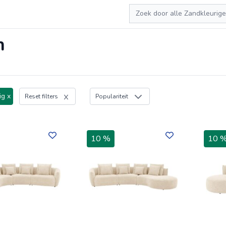
Zoeken
n
ig x
Reset filters
Populariteit
10 %
10 