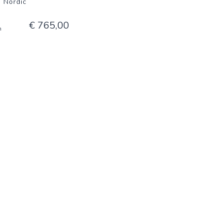
 Nordic
€ 765,00
n