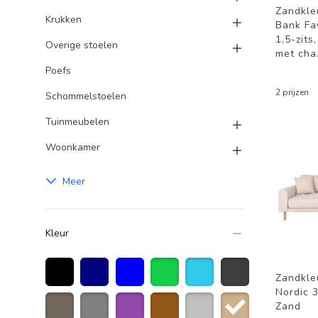
Zandkle
Krukken
Bank Fay
1,5-zits,
Overige stoelen
met cha
Poefs
2 prijzen
Schommelstoelen
Tuinmeubelen
Woonkamer
Meer
Kleur
Zandkle
Nordic 3
Zwart
Marineblauw
Blauw
Groen
Turquoise
Donkergrijs
Zand