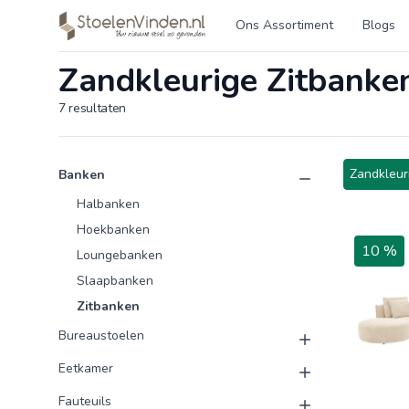
Logo stoelenvinden.nl
Ons Assortiment
Blogs
Zandkleurige Zitbanke
7
resultaten
Product categorieën
Producten
Zandkleur
Banken
Halbanken
Hoekbanken
10 %
Loungebanken
Slaapbanken
Zitbanken
Bureaustoelen
Eetkamer
Fauteuils