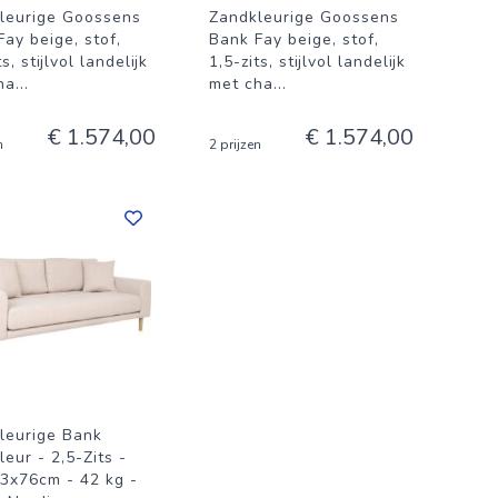
leurige Goossens
Zandkleurige Goossens
ay beige, stof,
Bank Fay beige, stof,
ts, stijlvol landelijk
1,5-zits, stijlvol landelijk
ha
...
met cha
...
€ 1.574,00
€ 1.574,00
n
2 prijzen
leurige Bank
eur - 2,5-Zits -
3x76cm - 42 kg -