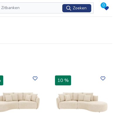
0
Zoeken
%
10 %