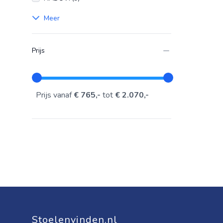
Meer
Prijs
Prijs vanaf
€ 765,-
tot
€ 2.070,-
Stoelenvinden.nl