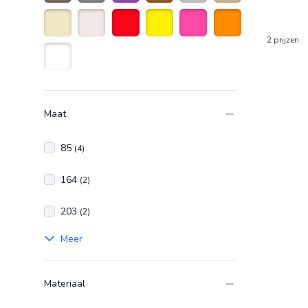
taupe
Grijs
Paars
Bruin
Zilver
Zandkleurig
2 prijzen
Beige
Naturelkleur
Rood
Geel
Roze
Oranje
Wit
Maat
85
(4)
164
(2)
203
(2)
Meer
Materiaal