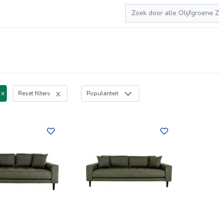
Zoeken
 x
Reset filters
Populariteit