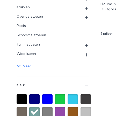
House N
Krukken
Olijfgro
Overige stoelen
Poefs
2 prijzen
Schommelstoelen
Tuinmeubelen
Woonkamer
Meer
Kleur
Zwart
Marineblauw
Blauw
Groen
Turquoise
Donkergrijs