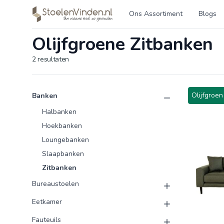
Logo stoelenvinden.nl
Ons Assortiment
Blogs
Olijfgroene Zitbanken
2
resultaten
Product categorieën
Producten
Olijfgroen
Banken
Halbanken
Hoekbanken
Loungebanken
Slaapbanken
Zitbanken
Bureaustoelen
Eetkamer
Fauteuils