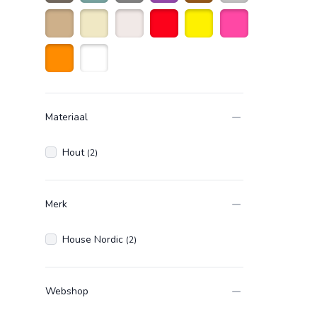
taupe
Olijfgroen
Grijs
Paars
Bruin
Zilver
Zandkleurig
Beige
Naturelkleur
Rood
Geel
Roze
Oranje
Wit
Materiaal
Hout
(2)
Merk
House Nordic
(2)
Webshop