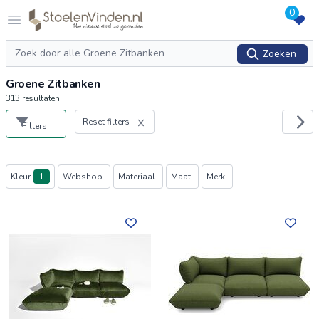
0
Logo stoelenvinden.nl
Open menu
Zoeken
Zoeken
Groene Zitbanken
313
resultaten
Reset filters
Filters
Producten
Kleur
1
Webshop
Materiaal
Maat
Merk