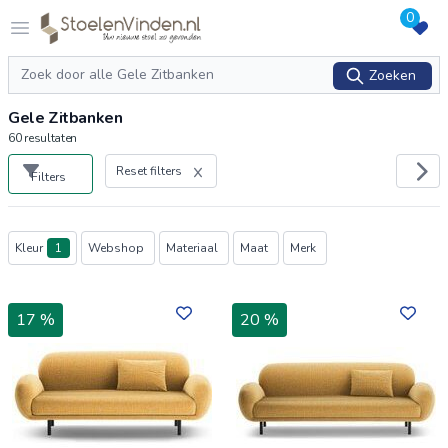
0
Logo stoelenvinden.nl
Open menu
Zoeken
Zoeken
Gele Zitbanken
60
resultaten
Reset filters
Filters
Producten
Kleur
1
Webshop
Materiaal
Maat
Merk
17 %
20 %