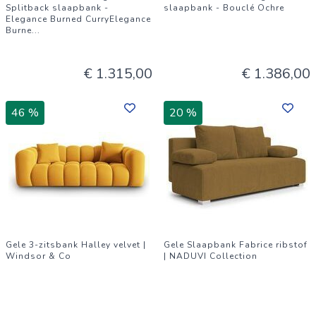
Splitback slaapbank -
slaapbank - Bouclé Ochre
Elegance Burned CurryElegance
Burne
...
€ 1.315,00
€ 1.386,00
46 %
20 %
Gele 3-zitsbank Halley velvet |
Gele Slaapbank Fabrice ribstof
Windsor & Co
| NADUVI Collection