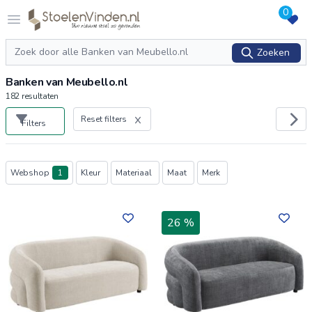
0
Logo stoelenvinden.nl
Open menu
Zoeken
Zoeken
Banken van Meubello.nl
182
resultaten
Reset filters
Filters
Producten
Webshop
1
Kleur
Materiaal
Maat
Merk
26 %