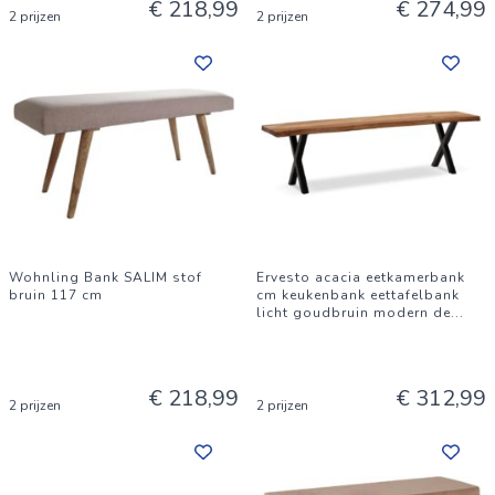
€ 218,99
€ 274,99
2 prijzen
2 prijzen
Wohnling Bank SALIM stof
Ervesto acacia eetkamerbank
bruin 117 cm
cm keukenbank eettafelbank
licht goudbruin modern de
...
€ 218,99
€ 312,99
2 prijzen
2 prijzen