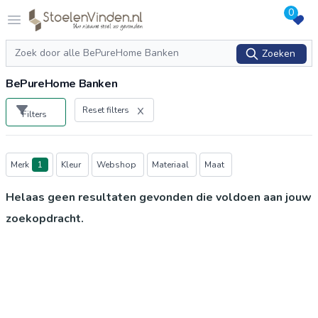
0
Logo stoelenvinden.nl
Open menu
Zoeken
Zoeken
BePureHome Banken
Reset filters
Filters
Producten
Merk
1
Kleur
Webshop
Materiaal
Maat
Helaas geen resultaten gevonden die voldoen aan jouw
zoekopdracht.