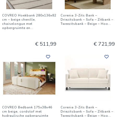
COVREO Hoekbank 280x136x82
Corenia 3-Zits Bank –
cm – beige chenille,
Driezitsbank – Sofa – Zitbank –
chaiselongue met
Tweezitsbank – Beige – Hoo
...
opbergruimte en
...
€ 511,99
€ 721,99
COVREO Bedbank 175x38x46
Corenia 3-Zits Bank –
cm beige, cordstof met
Driezitsbank – Sofa – Zitbank –
hydraulische opbergruimte
Tweezitsbank – Beige – Hoo
...