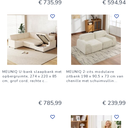
€ 735,99
€ 594,94
MEUNIQ U-bank slaapbank met
MEUNIQ 2-zits modulaire
opbergruimte, 274 x 220 x 85
zitbank 198 x 90,5 x 73 cm van
cm, grof cord, rechte c
...
chenille met schuimvullin
...
€ 785,99
€ 239,99