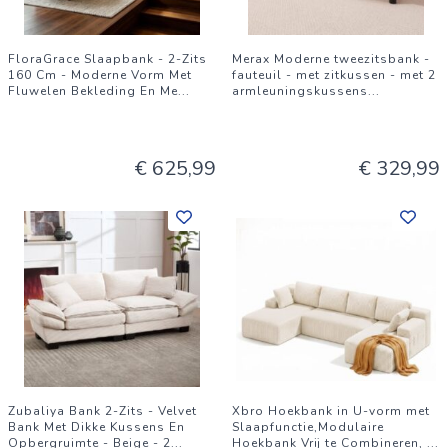
FloraGrace Slaapbank - 2-Zits
Merax Moderne tweezitsbank -
160 Cm - Moderne Vorm Met
fauteuil - met zitkussen - met 2
Fluwelen Bekleding En Me
...
armleuningskussens
...
€ 625,99
€ 329,99
Zubaliya Bank 2-Zits - Velvet
Xbro Hoekbank in U-vorm met
Bank Met Dikke Kussens En
Slaapfunctie,Modulaire
Opbergruimte - Beige - 2
...
Hoekbank Vrij te Combineren,
...