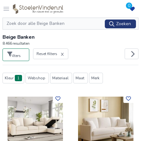
0
Logo stoelenvinden.nl
Open menu
Zoeken
Zoeken
Beige Banken
8.466
resultaten
Reset filters
Filters
Producten
Kleur
1
Webshop
Materiaal
Maat
Merk