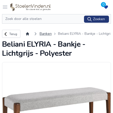
0
Logo stoelenvinden.nl
Open menu
Zoeken
Zoeken
Terug naar overzicht
Banken
Beliani ELYRIA - Bankje - Lichtgri
Terug
js - Polyester
Beliani ELYRIA - Bankje -
Lichtgrijs - Polyester