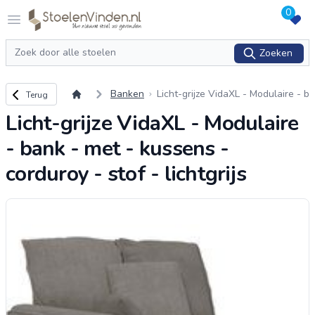
0
Logo stoelenvinden.nl
Open menu
Zoeken
Zoeken
Terug naar overzicht
Banken
Licht-grijze VidaXL - Modulaire - b
Terug
ank - met - kussens - corduroy -
Licht-grijze VidaXL - Modulaire
stof - lichtgrijs
- bank - met - kussens -
corduroy - stof - lichtgrijs