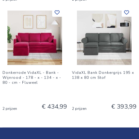
Donkerrode VidaXL - Bank -
VidaXL Bank Donkergrijs 195 x
Wijnrood - 178 - x - 134 - x -
138 x 80 cm Stof
80 - cm - Fluweel
€ 434,99
€ 393,99
2 prijzen
2 prijzen