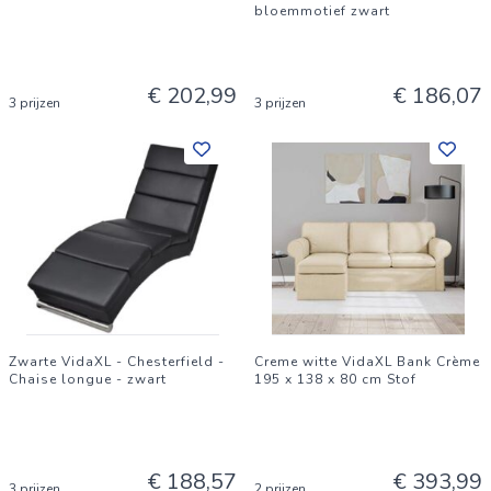
bloemmotief zwart
Afmetingen groot kussen (elk): 60 x 60 cm (L x B)
Afmetingen lang kussen: 85 x 27 cm (L x B)
De levering bevat:
€ 202,99
€ 186,07
3 prijzen
3 prijzen
2 x Armleuning bank
1 x middenbank
1 x hoekbank
4 x zitkussen
9 x Groot kussen
5 x Klein kussen
2 x lang kussen
Bevestigingsaccessoires
Zwarte VidaXL - Chesterfield -
Creme witte VidaXL Bank Crème
Chaise longue - zwart
195 x 138 x 80 cm Stof
€ 188,57
€ 393,99
3 prijzen
2 prijzen