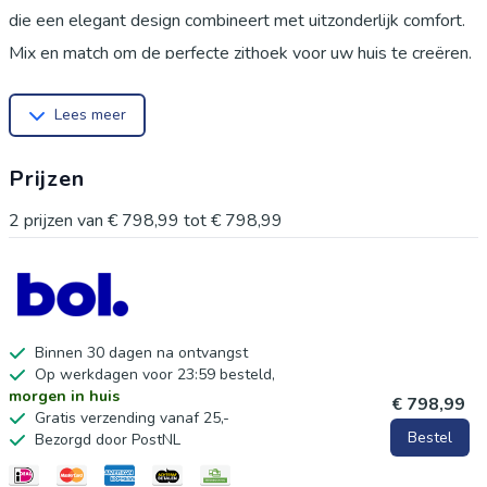
die een elegant design combineert met uitzonderlijk comfort.
Mix en match om de perfecte zithoek voor uw huis te creëren.
Zachte en duurzame zitting: de corduroy stoffen bekleding en
Lees meer
schuimvulling zorgen voor zachtheid en ademend vermogen,
bieden langdurig comfort en duurzaamheid, waardoor het
Prijzen
bestand is tegen dagelijks gebruik met behoud van zijn
elegante uitstraling.
2
prijzen van
€ 798,99
tot
€ 798,99
Stabiel en robuust frame: met een sterk metalen frame en
stevige houten armleuningen garandeert de bank
uitzonderlijke stabiliteit en is hij gebouwd om dagelijks
gebruik te doorstaan.
Binnen 30 dagen na ontvangst
Op werkdagen voor 23:59 besteld,
Extra comfort: Verbeterd met ondersteunende armleuningen
morgen in huis
€ 798,99
en textileen zittingen, biedt de bank ongeëvenaard comfort
Gratis verzending vanaf 25,-
Bestel
Bezorgd door PostNL
voor ontspanning, met kussens die uw lichaam vormen voor
ultiem loungeplezier.