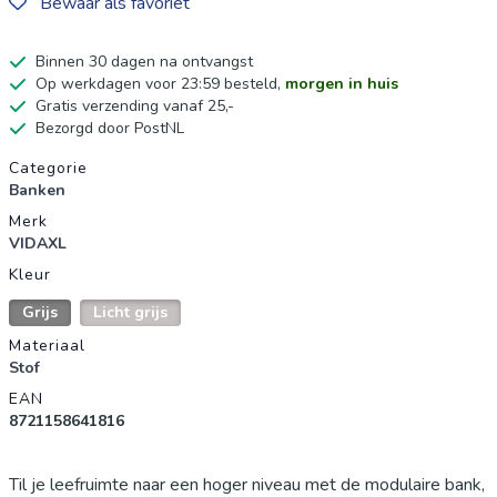
Bewaar als favoriet
Binnen 30 dagen na ontvangst
Op werkdagen voor 23:59 besteld,
morgen in huis
Gratis verzending vanaf 25,-
Bezorgd door PostNL
Productgegevens
Categorie
Banken
Merk
VIDAXL
Kleur
Grijs
Licht grijs
Materiaal
Stof
EAN
8721158641816
Til je leefruimte naar een hoger niveau met de modulaire bank,