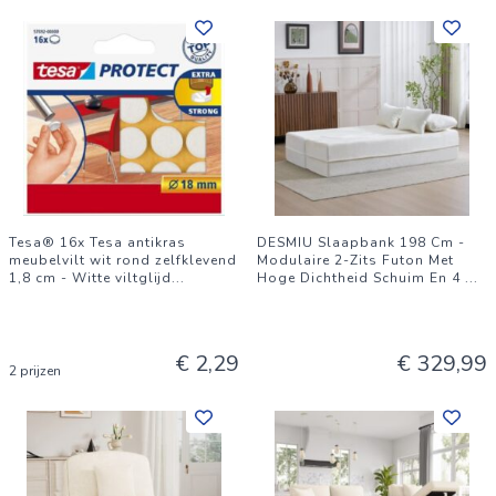
Tesa® 16x Tesa antikras
DESMIU Slaapbank 198 Cm -
meubelvilt wit rond zelfklevend
Modulaire 2-Zits Futon Met
1,8 cm - Witte viltglijd
...
Hoge Dichtheid Schuim En 4
...
€ 2,29
€ 329,99
2 prijzen