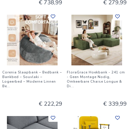
€ 738,99
€ 279,99
Corenia Slaapbank – Bedbank –
FloraGrace Hoekbank - 241 cm
Bankbed – Souvlaki –
- Geen Montage Nodig,
Logeerbed – Moderne Linnen
Omkeerbare Chaise Longue &
Be
...
Di
...
€ 222,29
€ 339,99