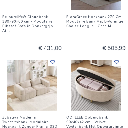
Re-purelife® Cloudbank
FloraGrace Hoekbank 270 Cm -
180×90×60 cm - Modulaire
Modulaire Bank Met L-Vormige
Ribstof Sofa in Donkergrijs -
Chaise Longue - Geen M
...
Af
...
€ 431,00
€ 505,99
Zubaliya Moderne
OOIILLEE Opbergbank
Tweezitsbank, Modulaire
90x40x42 cm - Velvet
Hoekbank Zonder Frame, 32D
Voetenbank Met Opbergruimte