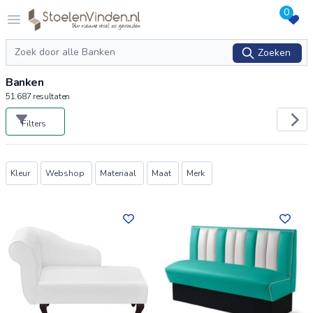
0
Logo stoelenvinden.nl
Open menu
Zoeken
Zoeken
Banken
51.687
resultaten
Filters
Producten
Kleur
Webshop
Materiaal
Maat
Merk